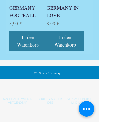
GERMANY
GERMANY IN
FOOTBALL
LOVE
Preis
Preis
8,99 €
8,99 €
In den
In den
Warenkorb
Warenkorb
© 2023 Carmoji
NACHHALTIG/WIEDER
COOLE GESCHENK
VERZAUBERT DICH
VERWENDBAR
IDEE
UND ANDERE
FUSSBALL-CARMOJI'S
EINFACHES
BITCOIN-CARMOJI'S
BEZAHLEN