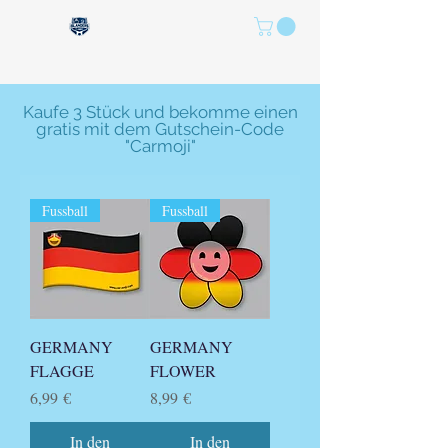
Kaufe 3 Stück und bekomme einen
gratis mit dem Gutschein-Code
"Carmoji"
Fussball
Fussball
GERMANY
GERMANY
FLAGGE
FLOWER
Preis
Preis
6,99 €
8,99 €
In den
In den