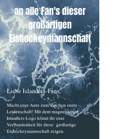
an alle Fan's dieser
großartigen
Eishockeymannschaft
Liebe Island
ers
-Fans,
Macht euer Auto zum Zeichen eurer
Leidenschaft! Mit dem magnetischen
Islanders-Logo könnt ihr eure
Verbundenheit für diese
großartige
Eishockeymannschaft zeigen.