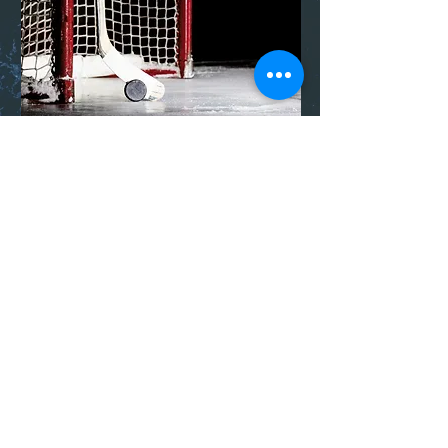
© 2023 Carmoji
NACHHALTIG/WIEDER
COOLE GESCHENK
VERZAUBERT DICH
VERWENDBAR
IDEE
UND ANDERE
FUSSBALL-CARMOJI'S
EINFACHES
BITCOIN-CARMOJI'S
BEZAHLEN